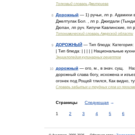
Толковый словарь Дмитриева
Дорожный
— 1) ручьи, лп р. Адамихи в
8
Джелтулак Бол. , лп р. Джигдали (Тынди
Дюпан, лп руч. Кипучи Кавлинские, пп 
Топонимический словарь Амурской области
ДОРОЖНЫЙ
— Тип блюда: Категория: Р
9
| Тип блюда: | | | | | Национальные кухни: |
Энциклопедия кулинарных рецептов
дорожный
— ого, м., в знач. сущ. Н
10
дорожный слава богу, исхожена и изъез
огонек под Рощей тлился, Как видно, т
Словарь забытых и трудных слов из произве
Страницы
Следующая
→
1
2
3
4
5
6