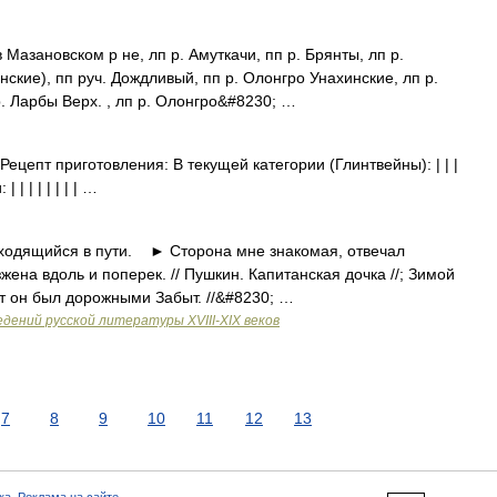
 Мазановском р не, лп р. Амуткачи, пп р. Брянты, лп р.
нские), пп руч. Дождливый, пп р. Олонгро Унахинские, лп р.
р. Ларбы Верх. , лп р. Олонгро&#8230; …
ецепт приготовления: В текущей категории (Глинтвейны): | | |
 | | | | | | | …
аходящийся в пути. ► Сторона мне знакомая, отвечал
жена вдоль и поперек. // Пушкин. Капитанская дочка //; Зимой
ут он был дорожными Забыт. //&#8230; …
дений русской литературы ХVIII-ХIХ веков
7
8
9
10
11
12
13