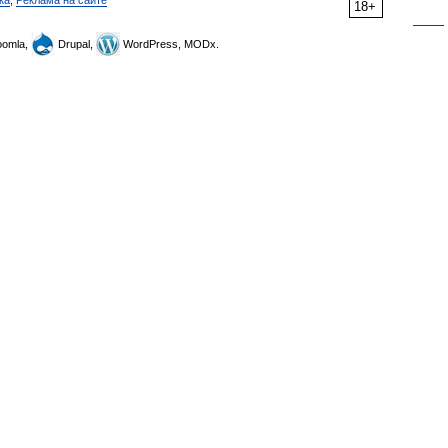
ка
,
Реклама на сайте
18+
omla,
Drupal,
WordPress, MODx.