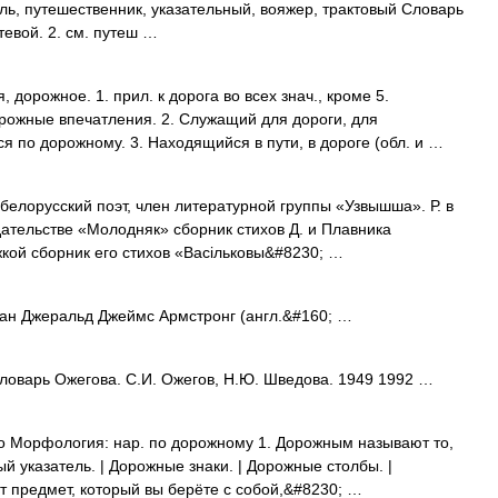
ь, путешественник, указательный, вояжер, трактовый Словарь
тевой. 2. см. путеш …
рожное. 1. прил. к дорога во всех знач., кроме 5.
рожные впечатления. 2. Служащий для дороги, для
я по дорожному. 3. Находящийся в пути, в дороге (обл. и …
белорусский поэт, член литературной группы «Узвышша». Р. в
дательстве «Молодняк» сборник стихов Д. и Плавника
кой сборник его стихов «Васільковы&#8230; …
ан Джеральд Джеймс Армстронг (англ.&#160; …
ловарь Ожегова. С.И. Ожегов, Н.Ю. Шведова. 1949 1992 …
то Морфология: нар. по дорожному 1. Дорожным называют то,
й указатель. | Дорожные знаки. | Дорожные столбы. |
 предмет, который вы берёте с собой,&#8230; …