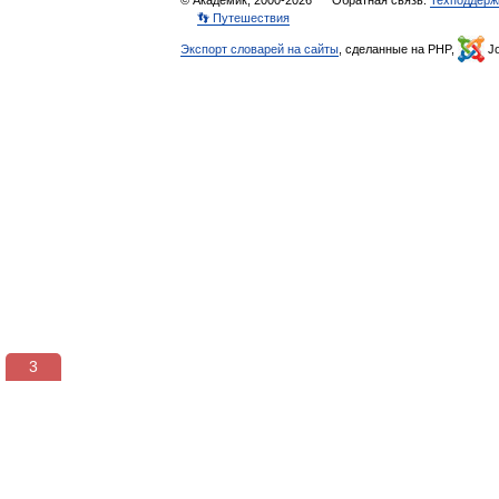
© Академик, 2000-2026
Обратная связь:
Техподдерж
👣 Путешествия
Экспорт словарей на сайты
, сделанные на PHP,
Jo
3