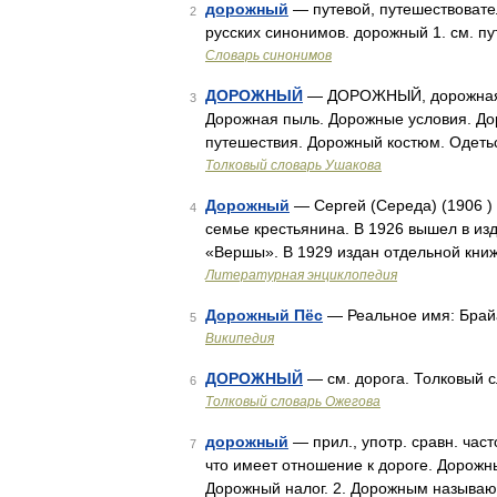
дорожный
— путевой, путешествовател
2
русских синонимов. дорожный 1. см. пу
Словарь синонимов
ДОРОЖНЫЙ
— ДОРОЖНЫЙ, дорожная, до
3
Дорожная пыль. Дорожные условия. До
путешествия. Дорожный костюм. Одетьс
Толковый словарь Ушакова
Дорожный
— Сергей (Середа) (1906 ) 
4
семье крестьянина. В 1926 вышел в из
«Вершы». В 1929 издан отдельной книж
Литературная энциклопедия
Дорожный Пёс
— Реальное имя: Брай
5
Википедия
ДОРОЖНЫЙ
— см. дорога. Толковый с
6
Толковый словарь Ожегова
дорожный
— прил., употр. сравн. час
7
что имеет отношение к дороге. Дорожны
Дорожный налог. 2. Дорожным называют